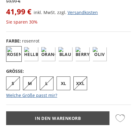
59,99 €
41,99 €
inkl. MwSt. zzgl.
Versandkosten
Sie sparen
30%
FARBE:
rosenrot
GRÖSSE:
S
M
L
XL
XXL
Welche Größe passt mir?
IN DEN WARENKORB