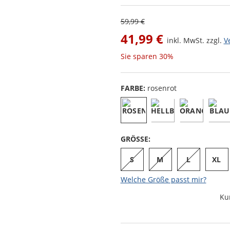
59,99 €
41,99 €
inkl. MwSt. zzgl.
V
Sie sparen
30%
FARBE:
rosenrot
GRÖSSE:
S
M
L
XL
Welche Größe passt mir?
Ku