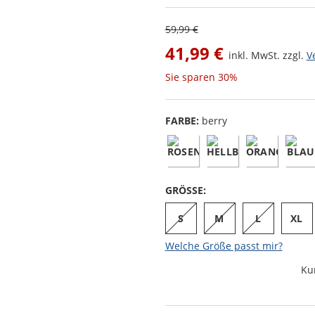
59,99 €
41,99 €
inkl. MwSt. zzgl.
V
Sie sparen
30%
FARBE:
berry
GRÖSSE:
S
M
L
XL
Welche Größe passt mir?
Ku