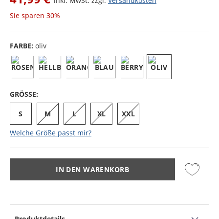
inkl. MwSt. zzgl.
Versandkosten
Sie sparen
30%
FARBE:
oliv
GRÖSSE:
S
M
L
XL
XXL
Welche Größe passt mir?
IN DEN WARENKORB
Produktdetails