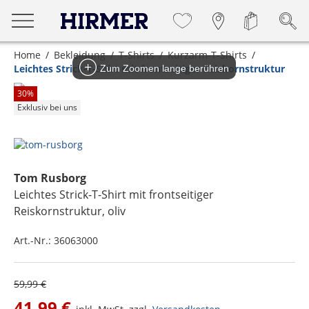
Home
Bekleidung
T-Shirts
Kurzarm-T-Shirts
Leichtes Strick-T-Shirt mit frontseitiger Reiskornstruktur
Zum Zoomen lange berühren
30
%
Exklusiv bei uns
Tom Rusborg
Leichtes Strick-T-Shirt mit frontseitiger
Reiskornstruktur
, oliv
Art.-Nr.:
36063000
59,99 €
41,99 €