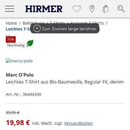
Home
Bekleidung
T-Shirts
Kurzarm-T-Shirts
Leichtes T-Shirt aus Bio-Baumwolle, Regular Fit
Zum Zoomen lange berühren
50
%
Nachhaltig
Marc O'Polo
Leichtes T-Shirt aus Bio-Baumwolle, Regular Fit
, denim
Art.-Nr.:
36444300
39,95 €
19,98 €
inkl. MwSt. zzgl.
Versandkosten