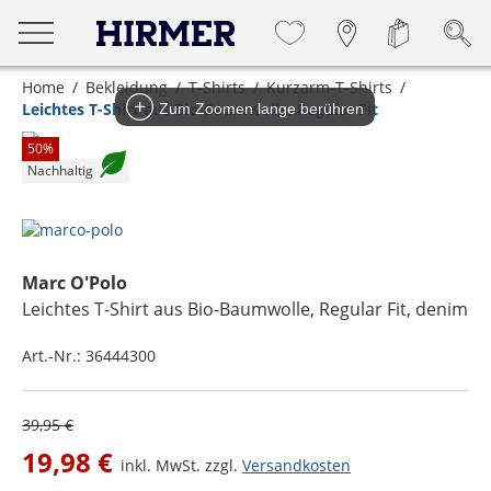
Home
Bekleidung
T-Shirts
Kurzarm-T-Shirts
Leichtes T-Shirt aus Bio-Baumwolle, Regular Fit
Zum Zoomen lange berühren
50
%
Nachhaltig
Marc O'Polo
Leichtes T-Shirt aus Bio-Baumwolle, Regular Fit
, denim
Art.-Nr.:
36444300
39,95 €
19,98 €
inkl. MwSt. zzgl.
Versandkosten