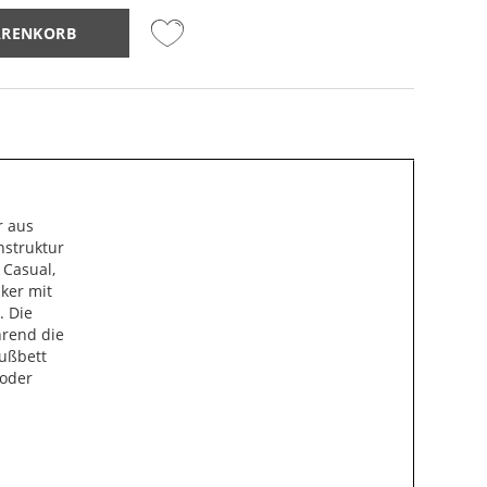
ARENKORB
r aus
nstruktur
 Casual,
aker mit
. Die
hrend die
Fußbett
 oder