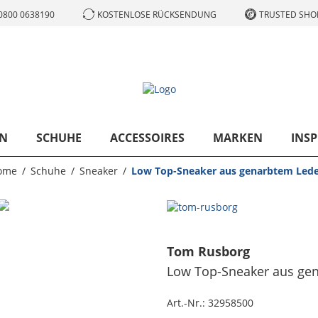
0800 0638190
KOSTENLOSE RÜCKSENDUNG
TRUSTED SHOP
N
SCHUHE
ACCESSOIRES
MARKEN
INSP
ome
Schuhe
Sneaker
Low Top-Sneaker aus genarbtem Led
Tom Rusborg
Low Top-Sneaker aus ge
Art.-Nr.:
32958500