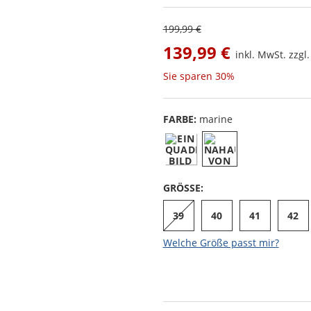
199,99 €
139,99 €
inkl. MwSt. zzgl
Sie sparen
30%
FARBE:
marine
GRÖSSE:
39
40
41
42
Welche Größe passt mir?