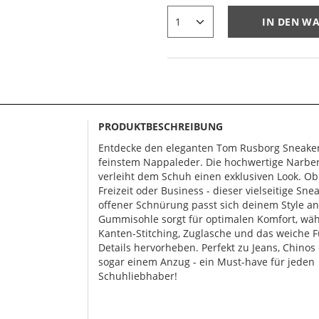
IN DEN W
PRODUKTBESCHREIBUNG
Entdecke den eleganten Tom Rusborg Sneake
feinstem Nappaleder. Die hochwertige Narbe
verleiht dem Schuh einen exklusiven Look. Ob
Freizeit oder Business - dieser vielseitige Sne
offener Schnürung passt sich deinem Style an
Gummisohle sorgt für optimalen Komfort, wä
Kanten-Stitching, Zuglasche und das weiche 
Details hervorheben. Perfekt zu Jeans, Chinos
sogar einem Anzug - ein Must-have für jeden
Schuhliebhaber!