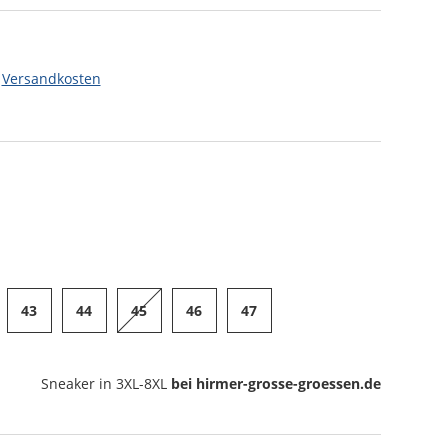
.
Versandkosten
43
44
45
46
47
Sneaker
in 3XL-8XL
bei hirmer-grosse-groessen.de