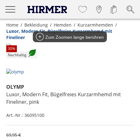
Home
Bekleidung
Hemden
Kurzarmhemden
Luxor, Modern Fit, Bügelfreies Kurzarmhemd mit
Fineliner
Zum Zoomen lange berühren
30
%
Nachhaltig
OLYMP
Luxor, Modern Fit, Bügelfreies Kurzarmhemd mit
Fineliner
, pink
Art.-Nr.:
36095100
69,95 €