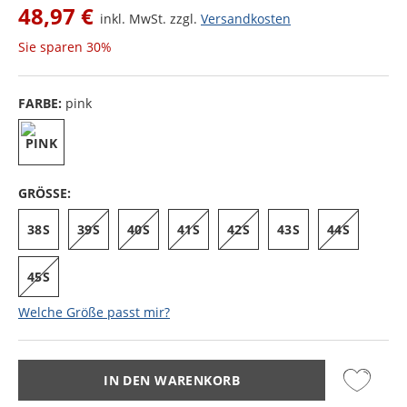
48,97 €
inkl. MwSt. zzgl.
Versandkosten
Sie sparen
30%
FARBE:
pink
GRÖSSE:
38S
39S
40S
41S
42S
43S
44S
45S
Welche Größe passt mir?
IN DEN WARENKORB