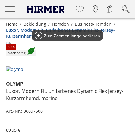
Home
Bekleidung
Hemden
Business-Hemden
Luxor, Modern Fit, unifarbenes Dynamic Flex Jersey-
Kurzarmhemd
Zum Zoomen lange berühren
30
%
Nachhaltig
OLYMP
Luxor, Modern Fit, unifarbenes Dynamic Flex Jersey-
Kurzarmhemd
, marine
Art.-Nr.:
36097500
89,95 €