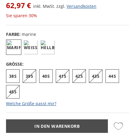
62,97 €
inkl. MwSt. zzgl.
Versandkosten
Sie sparen
30%
FARBE:
marine
GRÖSSE:
38S
39S
40S
41S
42S
43S
44S
45S
Welche Größe passt mir?
IN DEN WARENKORB