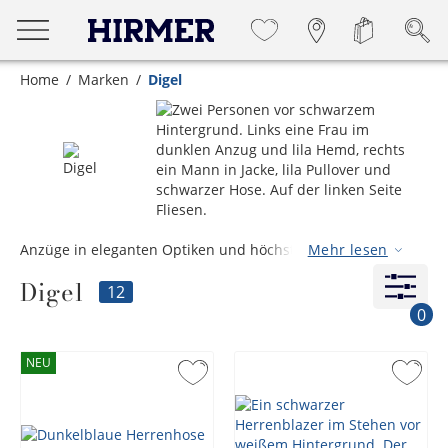
Home
Marken
Digel
Anzüge in eleganten Optiken und höchstem Tragekomfort.
Mehr lesen
Das internationale Modelabel Digel besticht durch
Digel
innovativen Weitblick und kreativen Zeitgeist und steht für
12
höchste Qualität und Nachhaltigkeit.
0
NEU