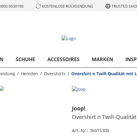
0800 0638190
KOSTENLOSE RÜCKSENDUNG
TRUSTED SHOP
N
SCHUHE
ACCESSOIRES
MARKEN
INSP
leidung
Hemden
Overshirts
Overshirt n Twill-Qualität mit 
Joop!
Overshirt n Twill-Qualität
Art.-Nr.:
36015300