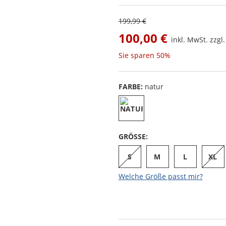
199,99 €
100,00 €
inkl. MwSt. zzgl
Sie sparen
50%
FARBE:
natur
GRÖSSE:
S
M
L
XL
Welche Größe passt mir?