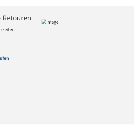
& Retouren
erzeiten
rufen