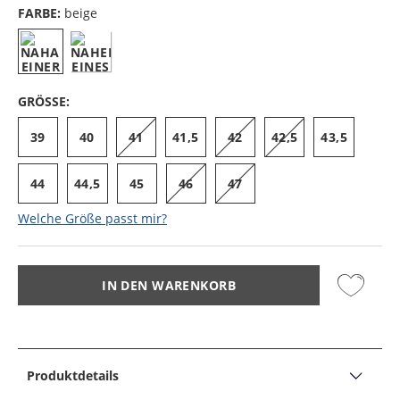
FARBE:
beige
GRÖSSE:
39
40
41
41,5
42
42,5
43,5
44
44,5
45
46
47
Welche Größe passt mir?
IN DEN WARENKORB
Produktdetails