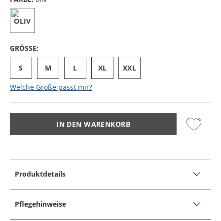
GRÖSSE:
S
M
L
XL
XXL
Welche Größe passt mir?
IN DEN WARENKORB
Produktdetails
PRODUKTDETAILS
Performance-Shirt aus einem elastischen Lyocell-Mix
Pflegehinweise