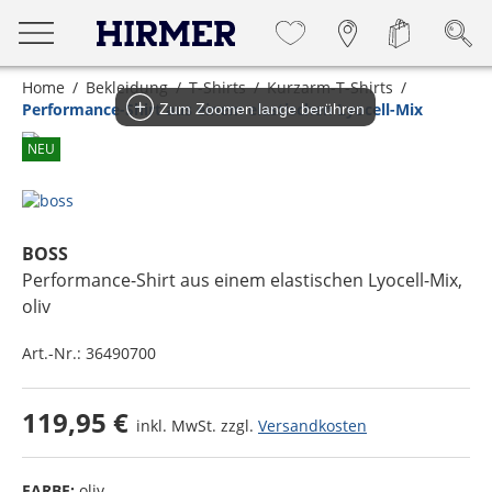
Home
Bekleidung
T-Shirts
Kurzarm-T-Shirts
Performance-Shirt aus einem elastischen Lyocell-Mix
Zum Zoomen lange berühren
NEU
BOSS
Performance-Shirt aus einem elastischen Lyocell-Mix
,
oliv
Art.-Nr.:
36490700
119,95 €
inkl. MwSt. zzgl.
Versandkosten
FARBE:
oliv