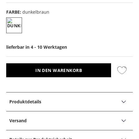
FARBE:
dunkelbraun
lieferbar in 4 - 10 Werktagen
IN DEN WARENKORB
Produktdetails
PRODUKTDETAILS
Pflegespray für Nubuk- und Veloursleder
Versand
Versand, Lieferzeiten &
Farbiges Imprägnierspray.
Imprägniert und pflegt
Rauleder. Schützt langanhaltend vor Nässe und