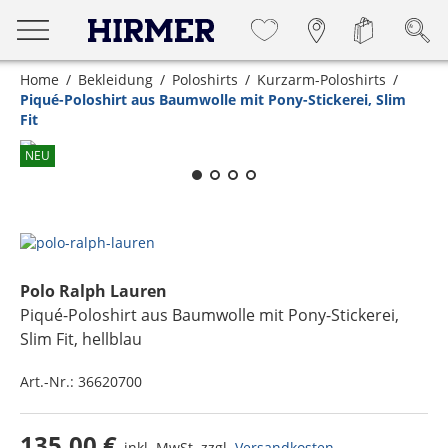
Home
Bekleidung
Poloshirts
Kurzarm-Poloshirts
Piqué-Poloshirt aus Baumwolle mit Pony-Stickerei, Slim
Fit
Zum Zoomen lange berühren
NEU
Polo Ralph Lauren
Piqué-Poloshirt aus Baumwolle mit Pony-Stickerei,
Slim Fit
, hellblau
Art.-Nr.:
36620700
135,00 €
inkl. MwSt. zzgl.
Versandkosten