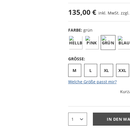
135,00 €
inkl. MwSt. zzgl
FARBE:
grün
GRÖSSE:
M
L
XL
XXL
Welche Größe passt mir?
Kurz
IN DEN W