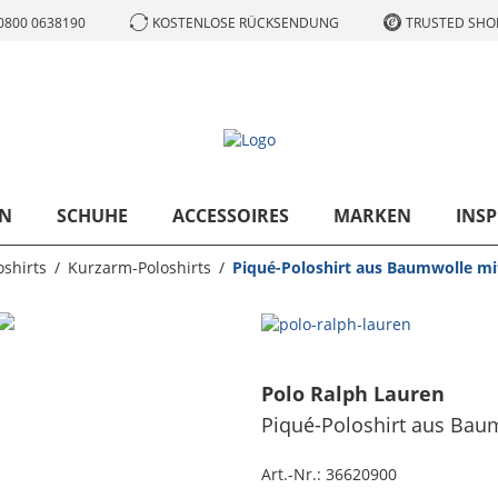
0800 0638190
KOSTENLOSE RÜCKSENDUNG
TRUSTED SHOP
N
SCHUHE
ACCESSOIRES
MARKEN
INSP
oshirts
Kurzarm-Poloshirts
Piqué-Poloshirt aus Baumwolle mit
Polo Ralph Lauren
Piqué-Poloshirt aus Baumw
Art.-Nr.:
36620900