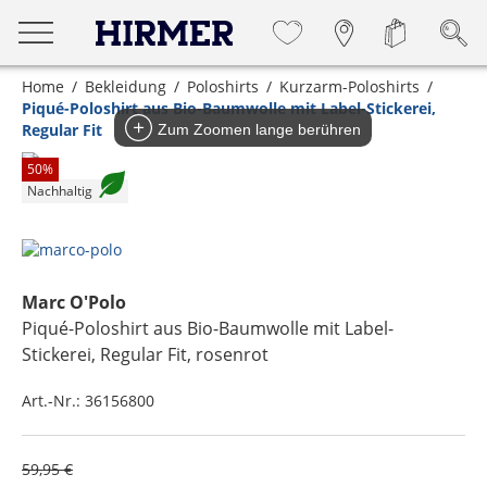
Home
Bekleidung
Poloshirts
Kurzarm-Poloshirts
Piqué-Poloshirt aus Bio-Baumwolle mit Label-Stickerei,
Regular Fit
Zum Zoomen lange berühren
50
%
Nachhaltig
Marc O'Polo
Piqué-Poloshirt aus Bio-Baumwolle mit Label-
Stickerei, Regular Fit
, rosenrot
Art.-Nr.:
36156800
59,95 €