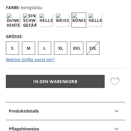
FARBE:
königsblau
GRÖSSE:
S
M
L
XL
XXL
3XL
Welche Größe passt mir?
IN DEN WARENKORB
Produktdetails
PRODUKTDETAILS
Piqué-Poloshirt mit Monogramm-Stickerei, Regular Fit
Pflegehinweise