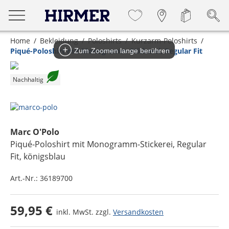
Home
Bekleidung
Poloshirts
Kurzarm-Poloshirts
Piqué-Poloshirt mit Monogramm-Stickerei, Regular Fit
Zum Zoomen lange berühren
Nachhaltig
Marc O'Polo
Piqué-Poloshirt mit Monogramm-Stickerei, Regular
Fit
, königsblau
Art.-Nr.:
36189700
59,95 €
inkl. MwSt. zzgl.
Versandkosten