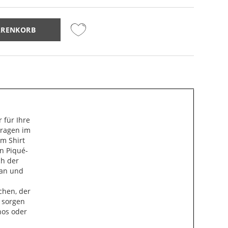
ARENKORB
r für Ihre
kragen im
em Shirt
n Piqué-
ch der
 an und
chen, der
 sorgen
nos oder