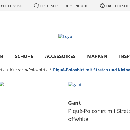
0800 0638190
KOSTENLOSE RÜCKSENDUNG
TRUSTED SHOP
N
SCHUHE
ACCESSOIRES
MARKEN
INSP
rts
Kurzarm-Poloshirts
Piqué-Poloshirt mit Stretch und kleiner
Gant
Piqué-Poloshirt mit Stretc
offwhite