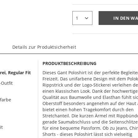
IN DEN W
Details zur Produktsicherheit
PRODUKTBESCHREIBUNG
ei, Regular Fit
Dieses Gant Poloshirt ist der perfekte Begleite
Freizeit. Das unifarbene Design mit dem Polo
Outfit
Rippstrick und der Logo-Stickerei verleihen d
einen klassischen Look. Dank der hochwertige
Qualität aus Baumwolle und Elasthan fühlt si
tfarbe
Oberstoff besonders angenehm auf der Haut
bietet einen hohen Tragekomfort durch den
Stretchanteil. Die kurzen Ärmel mit Rippbünd
gerade Saumabschluss und die Seitenschlitze
it
für eine bequeme Passform. Ob zu Jeans, Chi
Shorts - dieses Poloshirt lässt sich vielseitig