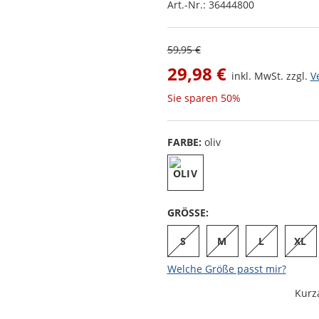
Art.-Nr.:
36444800
59,95 €
29,98 €
inkl. MwSt. zzgl.
V
Sie sparen
50%
FARBE:
oliv
GRÖSSE:
S
M
L
XL
Welche Größe passt mir?
Kurz