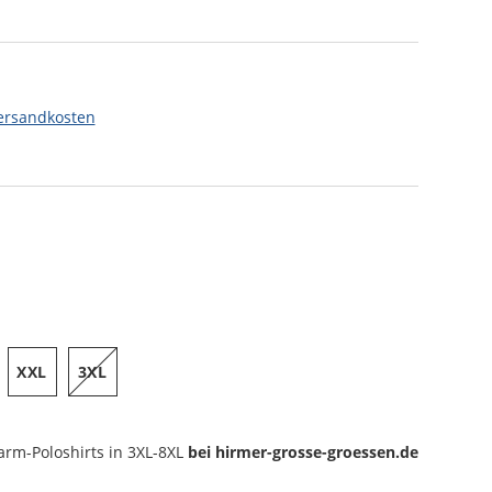
ersandkosten
XXL
3XL
arm-Poloshirts
in 3XL-8XL
bei hirmer-grosse-groessen.de