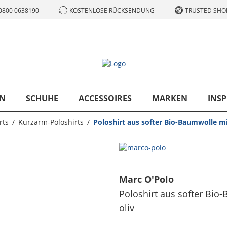
0800 0638190
KOSTENLOSE RÜCKSENDUNG
TRUSTED SHOP
N
SCHUHE
ACCESSOIRES
MARKEN
INSP
rts
Kurzarm-Poloshirts
Poloshirt aus softer Bio-Baumwolle mit
Marc O'Polo
Poloshirt aus softer Bio-
oliv