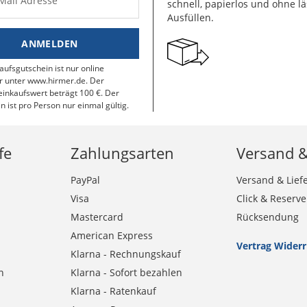
-Mail Adresse
schnell, papierlos und ohne lä
Ausfüllen.
ANMELDEN
aufsgutschein ist nur online
r unter www.hirmer.de. Der
inkaufswert beträgt 100 €. Der
n ist pro Person nur einmal gültig.
fe
Zahlungsarten
Versand 
PayPal
Versand & Lief
Visa
Click & Reserve
Mastercard
Rücksendung
American Express
Vertrag Wider
Klarna - Rechnungskauf
n
Klarna - Sofort bezahlen
Klarna - Ratenkauf