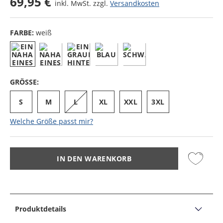
69,95 €
inkl. MwSt. zzgl.
Versandkosten
FARBE:
weiß
GRÖSSE:
S
M
L
XL
XXL
3XL
Welche Größe passt mir?
IN DEN WARENKORB
Produktdetails