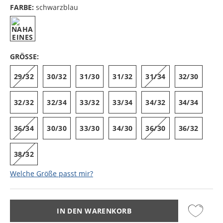
FARBE:
schwarzblau
GRÖSSE:
29/32
30/32
31/30
31/32
31/34
32/30
32/32
32/34
33/32
33/34
34/32
34/34
36/34
30/30
33/30
34/30
36/30
36/32
38/32
Welche Größe passt mir?
IN DEN WARENKORB