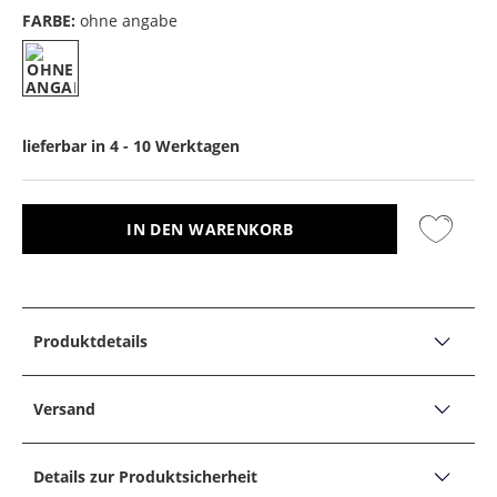
FARBE:
ohne angabe
lieferbar in 4 - 10 Werktagen
IN DEN WARENKORB
Produktdetails
PRODUKTDETAILS
Reinigungsschaum-Schwamm-Set für alle Schuhe und
Versand
Textilien
Versand, Lieferzeiten &
One For All Schaum mit Schwamm:
Das Universal-
Details zur Produktsicherheit
Retoure
Produkt für alle Materialien. Imprägniert mit Carbon-