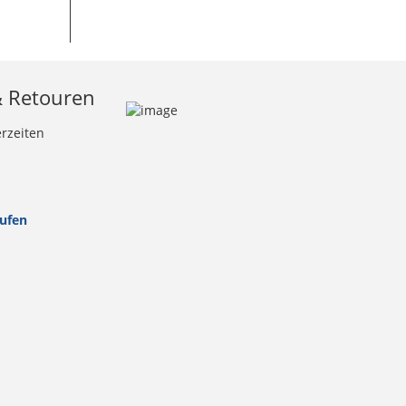
& Retouren
erzeiten
rufen