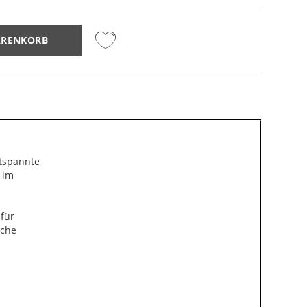
ARENKORB
ntspannte
e im
s
für
sche