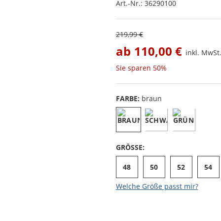
Art.-Nr.:
36290100
219,99 €
ab
110,00 €
inkl. MwSt.
Sie sparen
50%
FARBE:
braun
GRÖSSE:
48
50
52
54
Welche Größe passt mir?