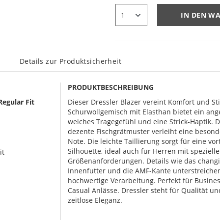
IN DEN W
Details zur Produktsicherheit
PRODUKTBESCHREIBUNG
egular Fit
Dieser Dressler Blazer vereint Komfort und Sti
Schurwollgemisch mit Elasthan bietet ein a
weiches Tragegefühl und eine Strick-Haptik. 
dezente Fischgrätmuster verleiht eine beson
Note. Die leichte Taillierung sorgt für eine vor
Silhouette, ideal auch für Herren mit speziell
it
Größenanforderungen. Details wie das chang
Innenfutter und die AMF-Kante unterstreiche
hochwertige Verarbeitung. Perfekt für Busine
Casual Anlässe. Dressler steht für Qualität un
zeitlose Eleganz.