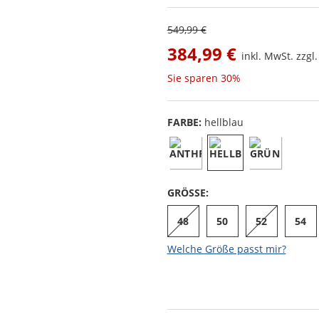
549,99 €
384,99 €
inkl. MwSt. zzgl
Sie sparen
30%
FARBE:
hellblau
GRÖSSE:
48
50
52
54
Welche Größe passt mir?