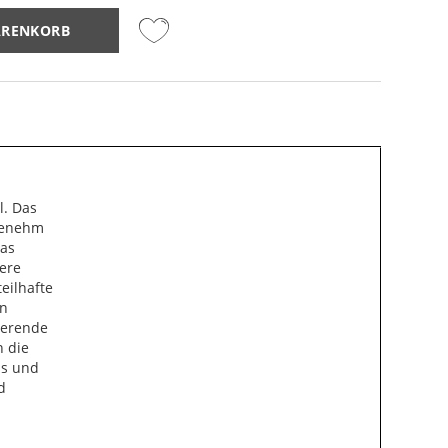
ARENKORB
l. Das
ngenehm
Das
dere
teilhafte
en
ierende
n die
ss und
d