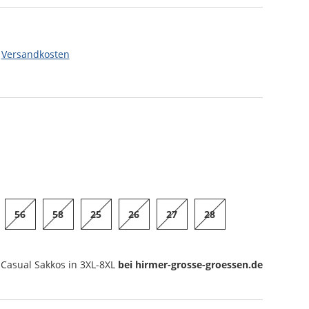
.
Versandkosten
56
58
25
26
27
28
Casual Sakkos
in 3XL-8XL
bei hirmer-grosse-groessen.de