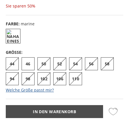
Sie sparen
50%
FARBE:
marine
GRÖSSE:
44
46
50
52
54
56
58
94
98
102
106
110
Welche Größe passt mir?
IN DEN WARENKORB