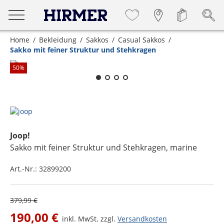
Home
Bekleidung
Sakkos
Casual Sakkos
Sakko mit feiner Struktur und Stehkragen
Zum Zoomen lange berühren
50
%
Joop!
Sakko mit feiner Struktur und Stehkragen
, marine
Art.-Nr.:
32899200
379,99 €
190,00 €
inkl. MwSt. zzgl.
Versandkosten