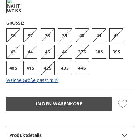
GRÖSSE:
36
37
38
39
40
41
42
43
44
45
46
37S
38S
39S
40S
41S
42S
43S
44S
Welche Größe passt mir?
IN DEN WARENKORB
Produktdetails