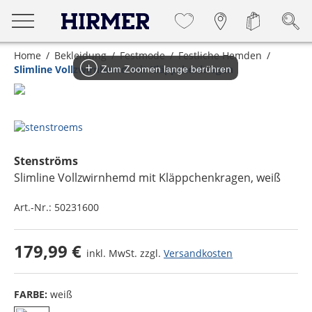
Home
Bekleidung
Festmode
Festliche Hemden
Slimline Vollzwirnhemd mit Kläppchenkragen
Zum Zoomen lange berühren
Stenströms
Slimline Vollzwirnhemd mit Kläppchenkragen
, weiß
Art.-Nr.:
50231600
179,99 €
inkl. MwSt. zzgl.
Versandkosten
FARBE:
weiß