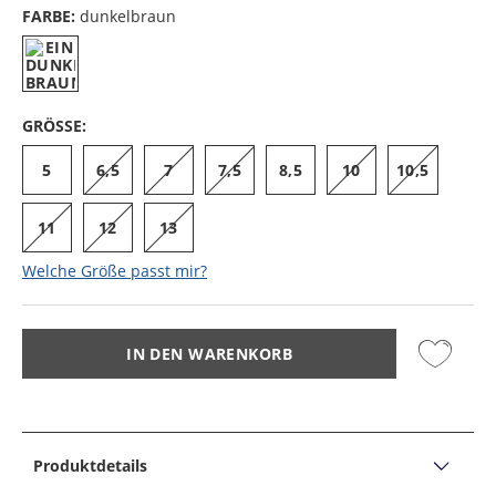
FARBE:
dunkelbraun
GRÖSSE:
5
6,5
7
7,5
8,5
10
10,5
11
12
13
Welche Größe passt mir?
IN DEN WARENKORB
Produktdetails