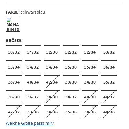
FARBE:
schwarzblau
GRÖSSE:
30/32
31/32
32/30
32/32
32/34
33/32
33/34
34/32
34/34
35/30
35/34
36/34
38/34
40/34
42/34
33/30
34/30
35/32
36/30
36/32
38/30
38/32
40/30
40/32
42/32
33/36
34/36
35/36
38/36
40/36
Welche Größe passt mir?