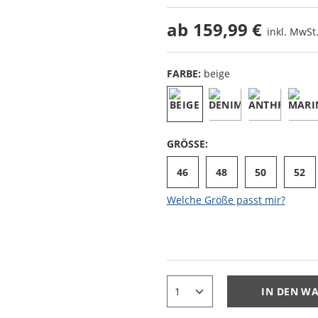
ab
159,99 €
inkl. MwSt.
FARBE:
beige
GRÖSSE:
46
48
50
52
Welche Größe passt mir?
IN DEN W