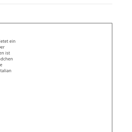
etet ein
Der
en ist
ündchen
me
talian