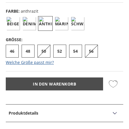
FARBE:
anthrazit
GRÖSSE:
46
48
50
52
54
56
Welche Größe passt mir?
IN DEN WARENKORB
Produktdetails
PRODUKTDETAILS