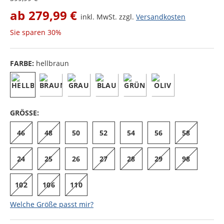
ab
279,99 €
inkl. MwSt. zzgl.
Versandkosten
Sie sparen
30%
FARBE:
hellbraun
GRÖSSE:
46
48
50
52
54
56
58
24
25
26
27
28
29
98
102
106
110
Welche Größe passt mir?