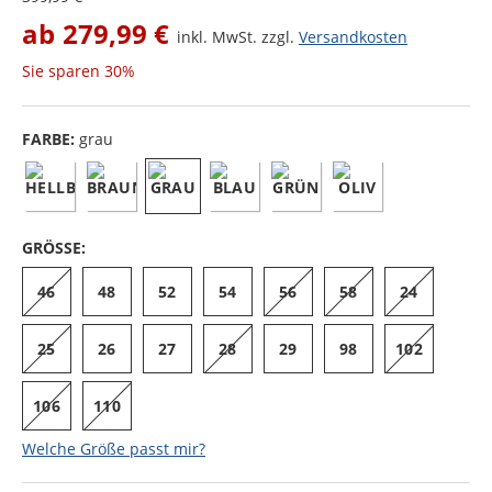
ab
279,99 €
inkl. MwSt. zzgl.
Versandkosten
Sie sparen
30%
FARBE:
grau
GRÖSSE:
46
48
52
54
56
58
24
25
26
27
28
29
98
102
106
110
Welche Größe passt mir?