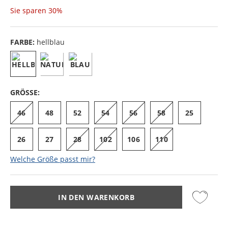
Sie sparen
30%
FARBE:
hellblau
GRÖSSE:
46
48
52
54
56
58
25
26
27
28
102
106
110
Welche Größe passt mir?
IN DEN WARENKORB