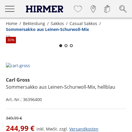
Home
Bekleidung
Sakkos
Casual Sakkos
Sommersakko aus Leinen-Schurwoll-Mix
Zum Zoomen lange berühren
30
%
Carl Gross
Sommersakko aus Leinen-Schurwoll-Mix
, hellblau
Art.-Nr.:
36396400
349,99 €
244,99 €
inkl. MwSt. zzgl.
Versandkosten