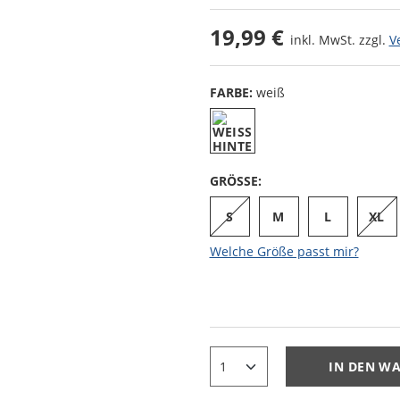
19,99 €
inkl. MwSt. zzgl.
V
FARBE:
weiß
GRÖSSE:
S
M
L
XL
Welche Größe passt mir?
IN DEN W