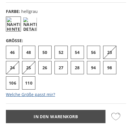
FARBE:
hellgrau
GRÖSSE:
46
48
50
52
54
56
23
24
25
26
27
28
94
98
106
110
Welche Größe passt mir?
IN DEN WARENKORB