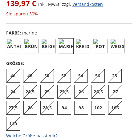
139,97 €
inkl. MwSt. zzgl.
Versandkosten
Sie sparen
30%
FARBE:
marine
GRÖSSE:
46
48
50
52
54
56
23
24
24,5
25
25,5
26
26,5
27
27,5
28
28,5
94
98
102
106
110
Welche Größe passt mir?