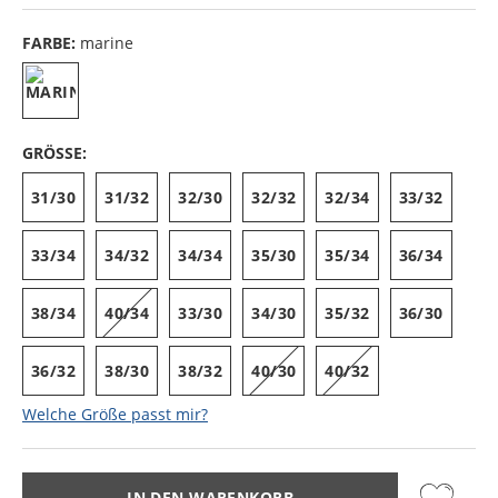
FARBE:
marine
GRÖSSE:
31/30
31/32
32/30
32/32
32/34
33/32
33/34
34/32
34/34
35/30
35/34
36/34
38/34
40/34
33/30
34/30
35/32
36/30
36/32
38/30
38/32
40/30
40/32
Welche Größe passt mir?
IN DEN WARENKORB