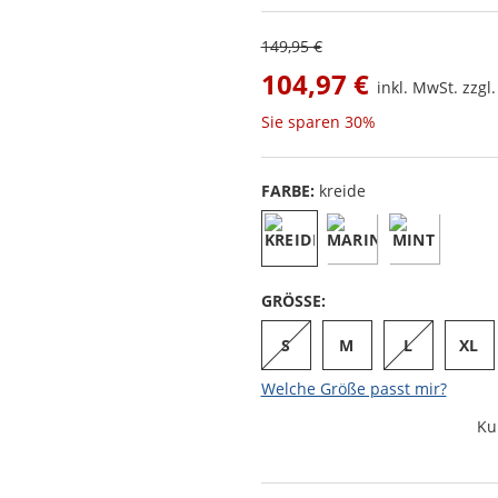
149,95 €
104,97 €
inkl. MwSt. zzgl
Sie sparen
30%
FARBE:
kreide
GRÖSSE:
S
M
L
XL
Welche Größe passt mir?
Ku