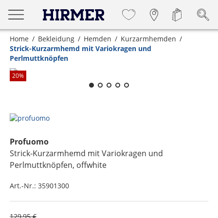
Home
Bekleidung
Hemden
Kurzarmhemden
Strick-Kurzarmhemd mit Variokragen und
Perlmuttknöpfen
Zum Zoomen lange berühren
20
%
Profuomo
Strick-Kurzarmhemd mit Variokragen und
Perlmuttknöpfen
, offwhite
Art.-Nr.:
35901300
129,95 €