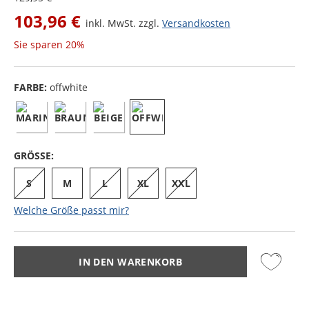
103,96 €
inkl. MwSt. zzgl.
Versandkosten
Sie sparen
20%
FARBE:
offwhite
GRÖSSE:
S
M
L
XL
XXL
Welche Größe passt mir?
IN DEN WARENKORB