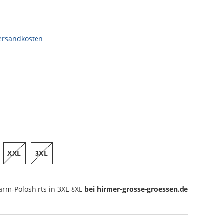
ersandkosten
XXL
3XL
arm-Poloshirts
in 3XL-8XL
bei hirmer-grosse-groessen.de