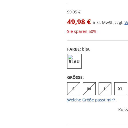
99,95 €
49,98 €
inkl. MwSt. zzgl.
V
Sie sparen
50%
FARBE:
blau
GRÖSSE:
S
M
L
XL
Welche Größe passt mir?
Kurz