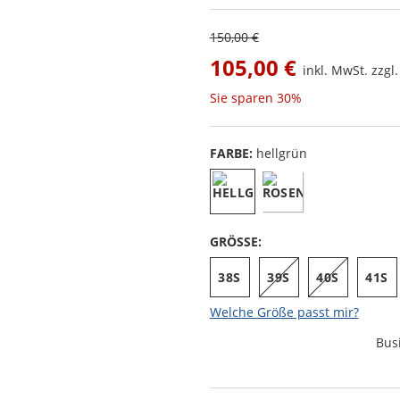
150,00 €
105,00 €
inkl. MwSt. zzgl
Sie sparen
30%
FARBE:
hellgrün
GRÖSSE:
38S
39S
40S
41S
Welche Größe passt mir?
Bus