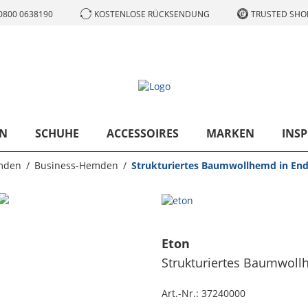
0800 0638190
KOSTENLOSE RÜCKSENDUNG
TRUSTED SHOP
N
SCHUHE
ACCESSOIRES
MARKEN
INSP
mden
Business-Hemden
Strukturiertes Baumwollhemd in End
Eton
Strukturiertes Baumwollh
Art.-Nr.:
37240000