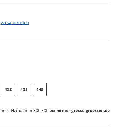
.
Versandkosten
42S
43S
44S
iness-Hemden
in 3XL-8XL
bei hirmer-grosse-groessen.de