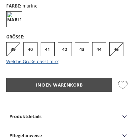
FARBE:
marine
GRÖSSE:
39
40
41
42
43
44
45
Welche Größe passt mir?
IN DEN WARENKORB
Produktdetails
PRODUKTDETAILS
Strukturiertes Baumwollhemd mit Haifischkragen,
Pflegehinweise