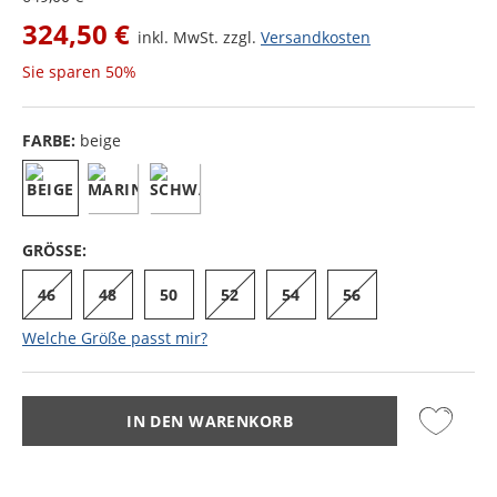
324,50 €
inkl. MwSt. zzgl.
Versandkosten
Sie sparen
50%
FARBE:
beige
GRÖSSE:
46
48
50
52
54
56
Welche Größe passt mir?
IN DEN WARENKORB