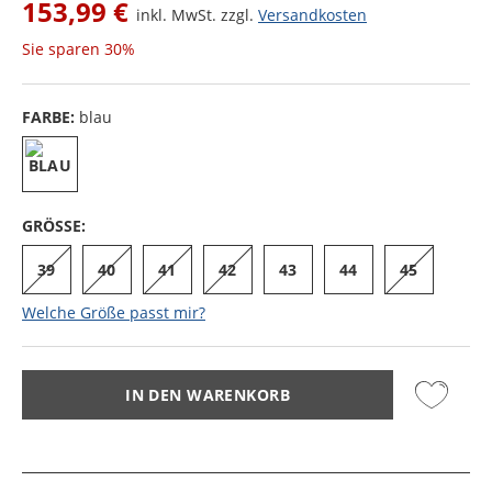
153,99 €
inkl. MwSt. zzgl.
Versandkosten
Sie sparen
30%
FARBE:
blau
GRÖSSE:
39
40
41
42
43
44
45
Welche Größe passt mir?
IN DEN WARENKORB