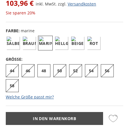
103,96 €
inkl. MwSt. zzgl.
Versandkosten
Sie sparen
20%
FARBE:
marine
GRÖSSE:
44
46
48
50
52
54
56
58
Welche Größe passt mir?
IN DEN WARENKORB