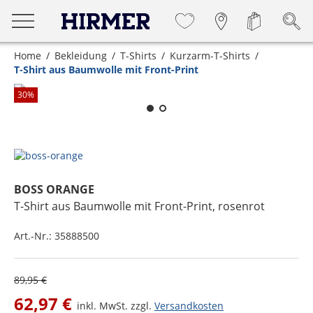
Home
Bekleidung
T-Shirts
Kurzarm-T-Shirts
T-Shirt aus Baumwolle mit Front-Print
Zum Zoomen lange berühren
30
%
BOSS ORANGE
T-Shirt aus Baumwolle mit Front-Print
, rosenrot
Art.-Nr.:
35888500
89,95 €
62,97 €
inkl. MwSt. zzgl.
Versandkosten