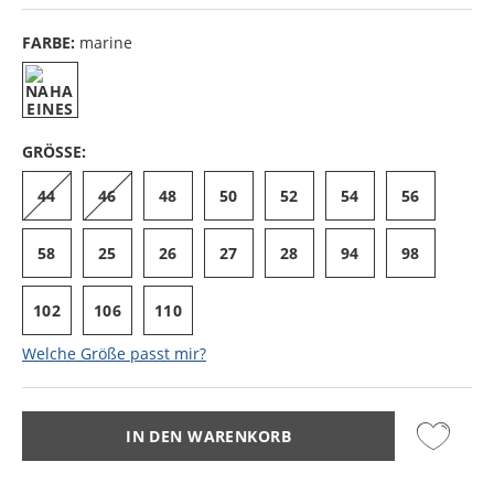
FARBE:
marine
GRÖSSE:
44
46
48
50
52
54
56
58
25
26
27
28
94
98
102
106
110
Welche Größe passt mir?
IN DEN WARENKORB