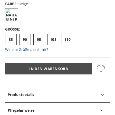
FARBE:
beige
GRÖSSE:
85
90
95
105
110
Welche Größe passt mir?
IN DEN WARENKORB
Produktdetails
PRODUKTDETAILS
Trachten-Hirschledergürtel
Pflegehinweise