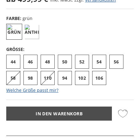
FARBE:
grün
GRÖSSE:
44
46
48
50
52
54
56
58
98
110
94
102
106
Welche Größe passt mir?
IN DEN WARENKORB