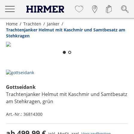
Home
Trachten
Janker
Trachtenjanker Helmut mit Kaschmir und Samtbesatz am
Stehkragen
Zum Zoomen lange berühren
Gottseidank
Trachtenjanker Helmut mit Kaschmir und Samtbesatz
am Stehkragen
, grün
Art.-Nr.:
36814300
ab
499,99 €
inkl. MwSt. zzgl.
Versandkosten